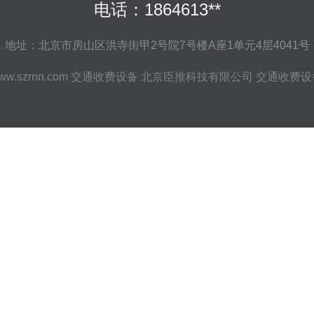
电话：1864613**
地址：北京市房山区洪寺街甲2号院7号楼A座1单元4层4041号
ww.szrnn.com
交通收费设备
北京臣推科技有限公司
交通收费设