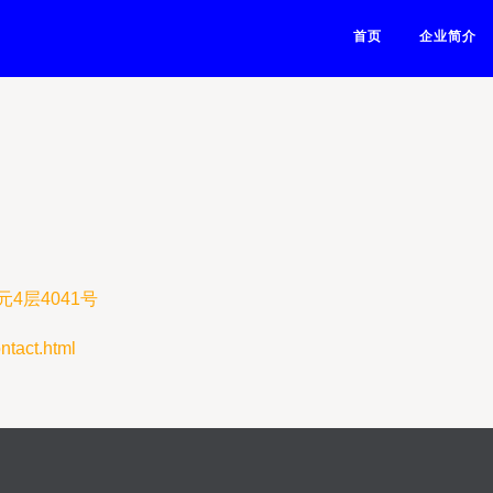
首页
企业简介
4层4041号
act.html