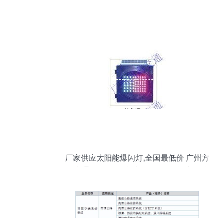
厂家供应太阳能爆闪灯,全国最低价 广州方
海交通设施厂 路锥 水马 铁马 岗台 广角镜
等交通设施产品