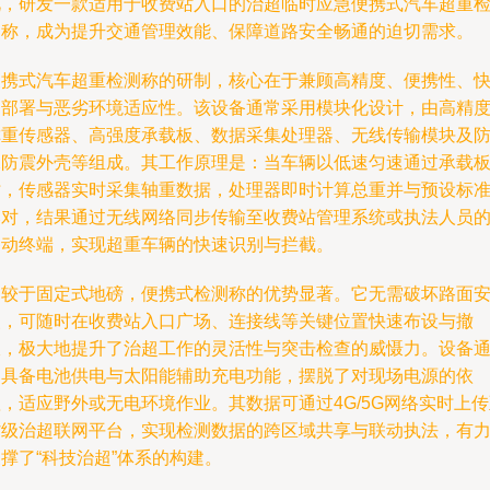
此，研发一款适用于收费站入口的治超临时应急便携式汽车超重
测称，成为提升交通管理效能、保障道路安全畅通的迫切需求。
便携式汽车超重检测称的研制，核心在于兼顾高精度、便携性、
速部署与恶劣环境适应性。该设备通常采用模块化设计，由高精
称重传感器、高强度承载板、数据采集处理器、无线传输模块及
水防震外壳等组成。其工作原理是：当车辆以低速匀速通过承载
时，传感器实时采集轴重数据，处理器即时计算总重并与预设标
比对，结果通过无线网络同步传输至收费站管理系统或执法人员
移动终端，实现超重车辆的快速识别与拦截。
相较于固定式地磅，便携式检测称的优势显著。它无需破坏路面
装，可随时在收费站入口广场、连接线等关键位置快速布设与撤
收，极大地提升了治超工作的灵活性与突击检查的威慑力。设备
常具备电池供电与太阳能辅助充电功能，摆脱了对现场电源的依
，适应野外或无电环境作业。其数据可通过4G/5G网络实时上
省级治超联网平台，实现检测数据的跨区域共享与联动执法，有
撑了“科技治超”体系的构建。