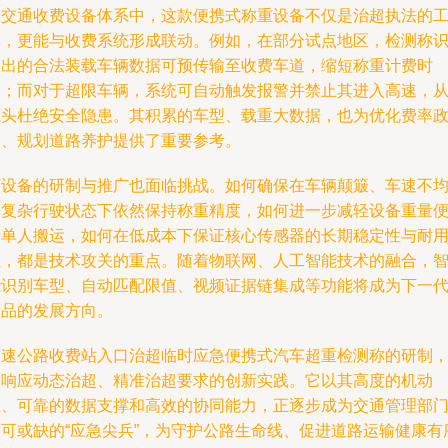
在交通收费设备体系中，这款便携式称重设备不仅是治超执法的
具，更能与收费系统形成联动。例如，在部分试点地区，检测称
别出的合法装载车辆数据可预传输至收费车道，缩短称重计费时
间；而对于超限车辆，系统可自动触发报警并禁止其进入高速，
源头杜绝安全隐患。其积累的车型、载重大数据，也为优化费率
策、规划道路养护提供了重要参考。
该设备的研制与推广也面临挑战。如何确保在车辆颠簸、车速不
等复杂行驶状态下依然保持称重精度，如何进一步减轻设备重量
于单人搬运，如何在低成本下保证核心传感器的长期稳定性与耐
性，都是技术攻关的重点。随着物联网、人工智能技术的融合，
能识别车型、自动匹配限值、视频证据链集成等功能将成为下一
产品的发展方向。
高速公路收费站入口治超临时应急便携式汽车超重检测称的研制
是响应动态治超、精准治超要求的创新实践。它以其高度的机动
性、可靠的数据支撑和高效的协同能力，正逐步成为交通管理部
不可或缺的“应急尖兵”，为守护公路生命线、促进道路运输健康有